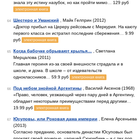
знала эту истину назубок, но как пройти мимо… 129 руб
электронная книга
Шестеро и Уманский
, Майк Гелприн (2012)
64
«Доктор прибыл на Цереру рейсовым с Меркурия. На каюту
первого класса он истратил последние сбережения… 9.99
руб
электронная книга
Когда бабочке обрывают крылья…
, Светлана
65
Мерцалова (2011)
Главная героиня из-за своей внешности страдала и в
школе, и дома. В школе – от издевательств
одноклассников… 59.9 руб
электронная книга
Под небом знойной Аргентины
, Василий Аксенов (1968)
66
«Право, человек, уезжающий через пару дней в Аргентину,
обладает некоторыми преимуществами перед другими…
19.99 руб
электронная книга
Юсуповы, или Роковая дама империи
, Елена Арсеньева
67
(2013)
Согласно преданию, основатель династии Юсуповых был
проклят своей дочерью, царицей Сююмбике – и с тех пор…