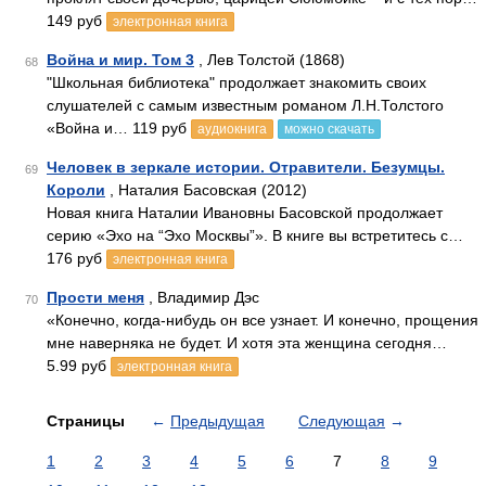
149 руб
электронная книга
Война и мир. Том 3
, Лев Толстой (1868)
68
"Школьная библиотека" продолжает знакомить своих
слушателей с самым известным романом Л.Н.Толстого
«Война и… 119 руб
аудиокнига
можно скачать
Человек в зеркале истории. Отравители. Безумцы.
69
Короли
, Наталия Басовская (2012)
Новая книга Наталии Ивановны Басовской продолжает
серию «Эхо на “Эхо Москвы”». В книге вы встретитесь с…
176 руб
электронная книга
Прости меня
, Владимир Дэс
70
«Конечно, когда-нибудь он все узнает. И конечно, прощения
мне наверняка не будет. И хотя эта женщина сегодня…
5.99 руб
электронная книга
Страницы
←
Предыдущая
Следующая
→
1
2
3
4
5
6
7
8
9