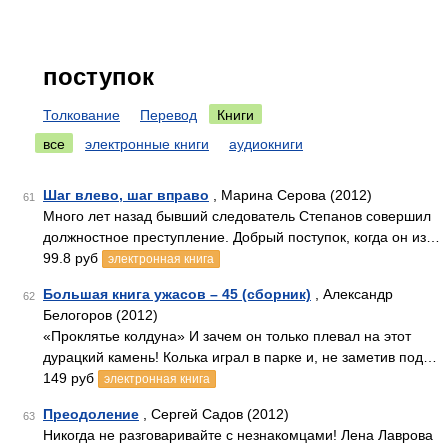
поступок
Толкование
Перевод
Книги
все
электронные книги
аудиокниги
Шаг влево, шаг вправо
, Марина Серова (2012)
61
Много лет назад бывший следователь Степанов совершил
должностное преступление. Добрый поступок, когда он из…
99.8 руб
электронная книга
Большая книга ужасов – 45 (сборник)
, Александр
62
Белогоров (2012)
«Проклятье колдуна» И зачем он только плевал на этот
дурацкий камень! Колька играл в парке и, не заметив под…
149 руб
электронная книга
Преодоление
, Сергей Садов (2012)
63
Никогда не разговаривайте с незнакомцами! Лена Лаврова